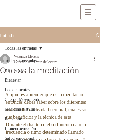
Entrada
Todas las entradas
Verónica Llorens
Todas las entradas
27 nov 2016
2 min de lectura
Que es la meditación
Alimentos
Bienestar
Los elementos
Si quieres aprender que es la meditación 
Cuerpo Movimiento
entonces debes saber sobre los diferentes 
Medicina Natural
niveles de la actividad cerebral, cuales son 
sus beneficios y la técnica de esta.
Relaciones
Durante el día, tu cerebro funciona a una 
Bioneuroemoción
frecuencia o ritmo determinado llamado 
Salud emocional
Beta. En Beta el cerebro vibra a unos 20 