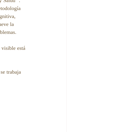
y Salud" .
todología 
gnitiva, 
ueve la 
blemas. 
visible está 
se trabaja 