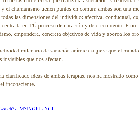
ro de las conferencia que realiza la asociación "Creatividad 
as y el chamanismo tienen puntos en común: ambas son una me
 todas las dimensiones del individuo: afectiva, conductual, co
al, centrada en TÚ proceso de curación y de crecimiento. Prom
smo, empondera, concreta objetivos de vida y aborda los pro
tividad milenaria de sanación anímica sugiere que el mundo 
 invisibles que nos afectan.
ha clarificado ideas de ambas terapias, nos ha mostrado cómo 
el inconsciente.
com/watch?v=MZlNGRLcNGU