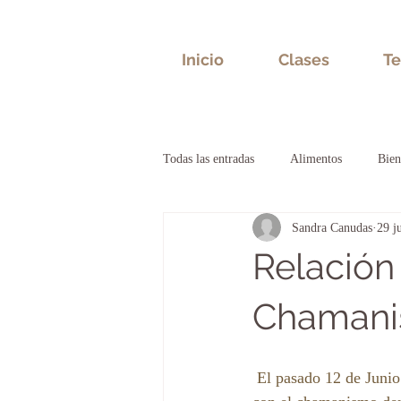
Inicio
Clases
Te
Todas las entradas
Alimentos
Bien
Sandra Canudas
29 j
Bioneuroemoción
Salud emocion
Relación 
Chaman
 El pasado 12 de Junio Sandra Canudas vino a hablarnos sobre la terapia integrativa y su relación 