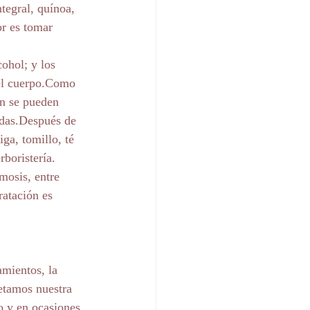
tegral, quínoa, 
or es tomar 
ohol; y los 
del cuerpo.Como 
n se pueden 
udas.Después de 
ga, tomillo, té 
rboristería.
mosis, entre 
atación es 
amientos, la 
etamos nuestra 
o y en ocasiones 