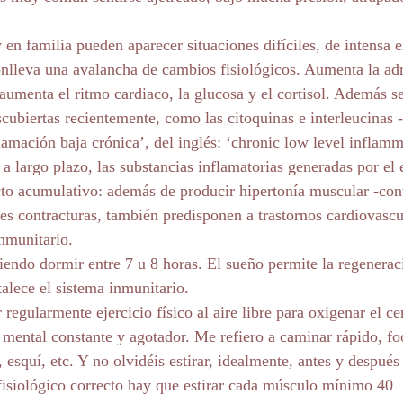
 en familia pueden aparecer situaciones difíciles, de intensa 
onlleva una avalancha de cambios fisiológicos. Aumenta la adr
aumenta el ritmo cardiaco, la glucosa y el cortisol. Además s
scubiertas recientemente, como las citoquinas e interleucinas 
amación baja crónica’, del inglés: ‘chronic low level inflamm
 largo plazo, las substancias inflamatorias generadas por el e
cto acumulativo: además de producir hipertonía muscular -con
es contracturas, también predisponen a trastornos cardiovascul
inmunitario.
endo dormir entre 7 u 8 horas. El sueño permite la regeneraci
talece el sistema inmunitario.
r regularmente ejercicio físico al aire libre para oxigenar el ce
 mental constante y agotador. Me refiero a caminar rápido, foo
l, esquí, etc. Y no olvidéis estirar, idealmente, antes y después 
 fisiológico correcto hay que estirar cada músculo mínimo 40 