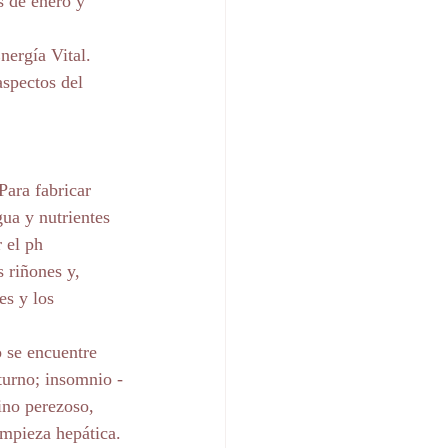
s de enero y 
nergía Vital. 
aspectos del 
Para fabricar 
gua y nutrientes 
 el ph 
 riñones y, 
es y los 
 se encuentre 
turno; insomnio -
ino perezoso, 
mpieza hepática. 