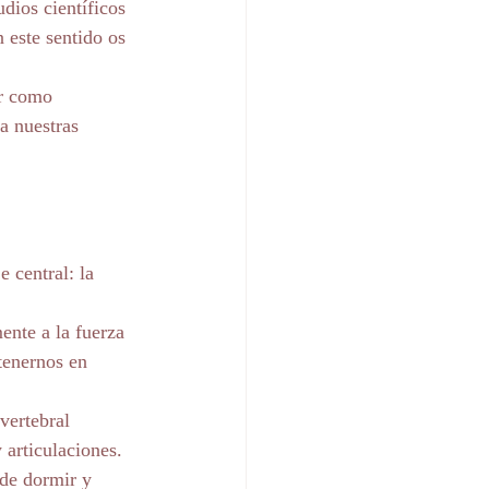
dios científicos 
este sentido os 
er como 
a nuestras 
e central: la 
nte a la fuerza 
tenernos en 
vertebral 
 articulaciones.
 de dormir y 