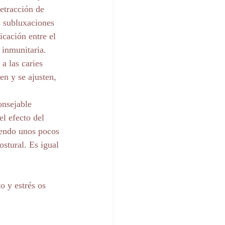
etracción de 
s subluxaciones 
icación entre el 
 inmunitaria.
a las caries 
en y se ajusten, 
onsejable 
l efecto del 
iendo unos pocos 
ostural. Es igual 
o y estrés os 