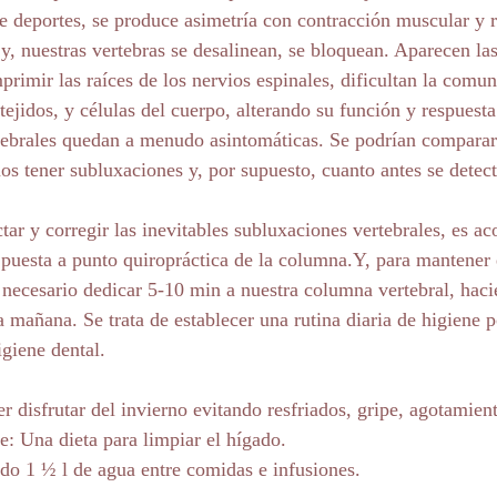
de deportes, se produce asimetría con contracción muscular y r
y, nuestras vertebras se desalinean, se bloquean. Aparecen la
primir las raíces de los nervios espinales, dificultan la comun
tejidos, y células del cuerpo, alterando su función y respuesta
ebrales quedan a menudo asintomáticas. Se podrían comparar 
s tener subluxaciones y, por supuesto, cuanto antes se detect
ctar y corregir las inevitables subluxaciones vertebrales, es ac
 puesta a punto quiropráctica de la columna.Y, para mantener e
s necesario dedicar 5-10 min a nuestra columna vertebral, hac
a mañana. Se trata de establecer una rutina diaria de higiene p
igiene dental.
 disfrutar del invierno evitando resfriados, gripe, agotamient
e: Una dieta para limpiar el hígado. 
do 1 ½ l de agua entre comidas e infusiones. 