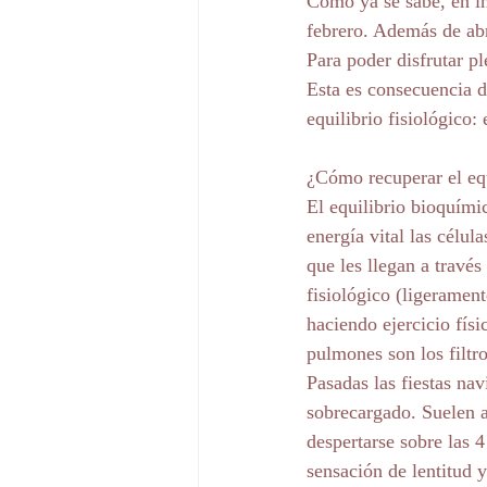
Como ya se sabe, en in
febrero. Además de abr
Para poder disfrutar p
Esta es consecuencia d
equilibrio fisiológico:
¿Cómo recuperar el eq
El equilibrio bioquímic
energía vital las célul
que les llegan a través
fisiológico (ligerament
haciendo ejercicio fís
pulmones son los filtr
Pasadas las fiestas na
sobrecargado. Suelen a
despertarse sobre las 
sensación de lentitud 