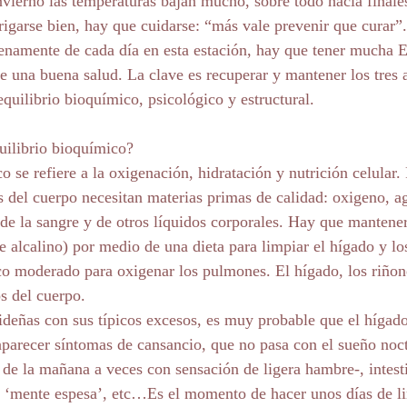
vierno las temperaturas bajan mucho, sobre todo hacia finale
igarse bien, hay que cuidarse: “más vale prevenir que curar”.
lenamente de cada día en esta estación, hay que tener mucha E
e una buena salud. La clave es recuperar y mantener los tres 
 equilibrio bioquímico, psicológico y estructural.
uilibrio bioquímico?
o se refiere a la oxigenación, hidratación y nutrición celular. 
as del cuerpo necesitan materias primas de calidad: oxigeno, a
 de la sangre y de otros líquidos corporales. Hay que mantener
e alcalino) por medio de una dieta para limpiar el hígado y los
ico moderado para oxigenar los pulmones. El hígado, los riñon
os del cuerpo.
videñas con sus típicos excesos, es muy probable que el hígado
parecer síntomas de cansancio, que no pasa con el sueño noc
4 de la mañana a veces con sensación de ligera hambre-, intest
y ‘mente espesa’, etc…Es el momento de hacer unos días de li