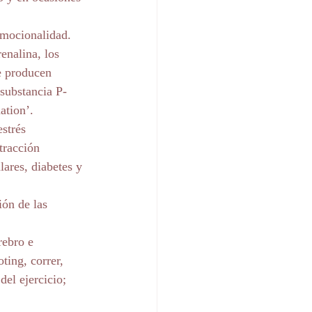
emocionalidad. 
enalina, los 
e producen 
-substancia P- 
ation’.
strés 
tracción 
ares, diabetes y 
ón de las 
rebro e 
ting, correr, 
del ejercicio; 