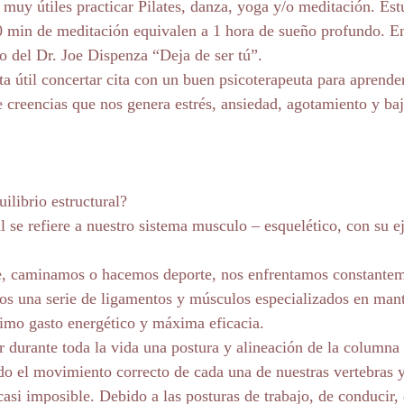
uy útiles practicar Pilates, danza, yoga y/o meditación. Estu
 min de meditación equivalen a 1 hora de sueño profundo. En 
ro del Dr. Joe Dispenza “Deja de ser tú”.
ta útil concertar cita con un buen psicoterapeuta para aprend
e creencias que nos genera estrés, ansiedad, agotamiento y baj
ilibrio estructural?
al se refiere a nuestro sistema musculo – esquelético, con su ej
, caminamos o hacemos deporte, nos enfrentamos constanteme
os una serie de ligamentos y músculos especializados en man
imo gasto energético y máxima eficacia.
r durante toda la vida una postura y alineación de la columna 
o el movimiento correcto de cada una de nuestras vertebras y
casi imposible. Debido a las posturas de trabajo, de conducir,