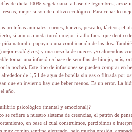
ías de dieta 100% vegetariana, a base de legumbres, arroz in
 frescas, mejor si son de cultivo ecológico. Para cenar lo mej
as proteínas animales: carnes, huevos, pescado, lácteos; el alc
cierto, si aun os queda turrón mejor tiradlo fuera que dentro 
r piña natural o papaya o una combinación de las dos. Tambié
 (mejor ecológicos) y una mezcla de nueces y/o almendras cr
ble tomar una infusión a base de semillas de hinojo, anís, orti
por la noche). Este tipo de infusiones se pueden comprar en he
lrededor de 1,5 l de agua de botella sin gas o filtrada por os
an que en invierno hay que beber menos. Es un error. La hidr
 el año.
ilibrio psicológico (mental y emocional)?
co se refiere a nuestro sistema de creencias, el patrón de pens
ortamiento, en base al cual construimos, percibimos e interpr
es muy común sentirse ajetreado, bajo mucha presión, atrapad