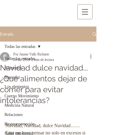
Entrada
Todas las entradas
Por Jaume Valls Richarte
Todas las entradas
28 dic 2018
2 min de lectura
Navidad dulce navidad….
Alimentos
¿Qué alimentos dejar de
Bienestar
Los elementos
comer para evitar
Cuerpo Movimiento
intolerancias?
Medicina Natural
Relaciones
Bioneuroemoción
Navidad, Navidad, dulce Navidad……
Esto me hace pensar no solo en excesos si 
Salud emocional