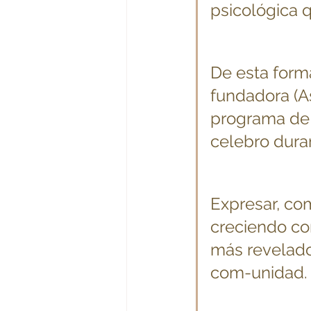
psicológica q
De esta forma
fundadora (As
programa de s
celebro dura
Expresar, com
creciendo com
más revelado
com-unidad.