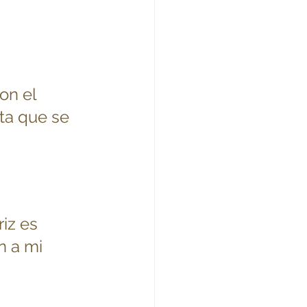
 
on el 
ta que se 
iz es 
n a mi 