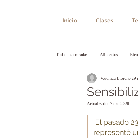
Inicio
Clases
Te
Todas las entradas
Alimentos
Bien
Verónica Llorens
29 
Bioneuroemoción
Salud emocion
Sensibili
Actualizado:
7 ene 2020
 El pasado 23 de Noviembre, en el Casal de Mira-sol 
representé un