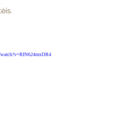
éis.
om/watch?v=RIN624mxDR4