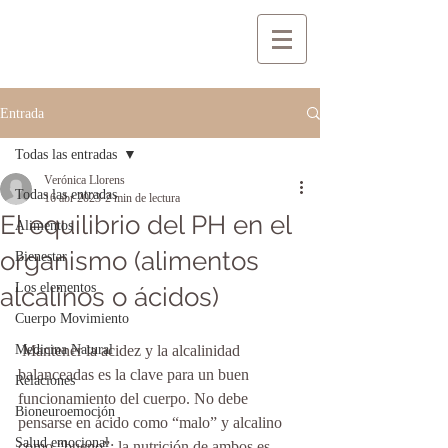
Entrada
Todas las entradas
Verónica Llorens
Todas las entradas
16 abr 2023
2 min de lectura
El equilibrio del PH en el
Alimentos
organismo (alimentos
Bienestar
Los elementos
alcalinos o ácidos)
Cuerpo Movimiento
Medicina Natural
 Mantener la acidez y la alcalinidad 
balanceadas es la clave para un buen 
Relaciones
funcionamiento del cuerpo. No debe 
Bioneuroemoción
pensarse en ácido como “malo” y alcalino 
Salud emocional
como “bueno”; la nutrición de ambos es 