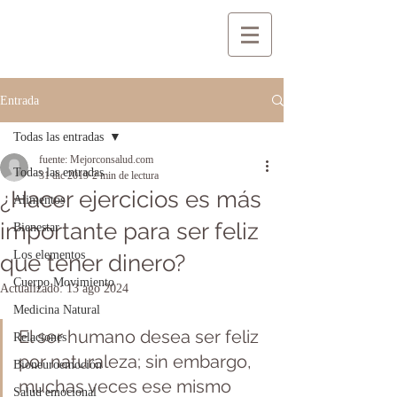
Entrada
Todas las entradas
fuente: Mejorconsalud.com
Todas las entradas
31 dic 2019
2 min de lectura
¿Hacer ejercicios es más
Alimentos
importante para ser feliz
Bienestar
Los elementos
que tener dinero?
Cuerpo Movimiento
Actualizado:
13 ago 2024
Medicina Natural
El ser humano desea ser feliz 
Relaciones
por naturaleza; sin embargo, 
Bioneuroemoción
muchas veces ese mismo 
Salud emocional