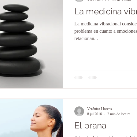
5 oct 2016
2 min de lectura
La medicina vib
La medicina vibracional conside
problema en cuanto a emociones,
relacionan...
Verónica Llorens
8 jul 2016
2 min de lectura
El prana