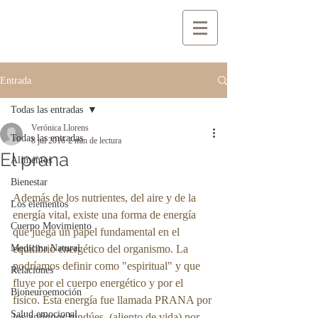
Entrada
Todas las entradas
Verónica Llorens
Todas las entradas
8 jul 2016
2 min de lectura
El prana
Alimentos
Bienestar
Además de los nutrientes, del aire y de la 
Los elementos
energía vital, existe una forma de energía 
Cuerpo Movimiento
que juega un papel fundamental en el 
Medicina Natural
equilibrio energético del organismo. La 
podríamos definir como "espiritual" y que 
Relaciones
fluye por el cuerpo energético y por el 
Bioneuroemoción
físico. Esta energía fue llamada PRANA por 
Salud emocional
los antiguos hindúes  (aliento de vida) por 