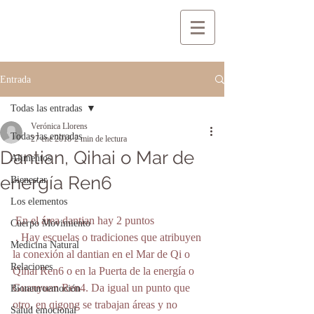
Entrada
Todas las entradas
Verónica Llorens
Todas las entradas
27 ene 2018
2 min de lectura
Dantian, Qihai o Mar de
Alimentos
energía Ren6
Bienestar
Los elementos
 En el área dantian hay 2 puntos
Cuerpo Movimiento
. Hay escuelas o tradiciones que atribuyen 
Medicina Natural
la conexión al dantian en el Mar de Qi o 
Relaciones
Qihai Ren6 o en la Puerta de la energía o 
Guanyuan Ren4. Da igual un punto que 
Bioneuroemoción
otro, en qigong se trabajan áreas y no 
Salud emocional