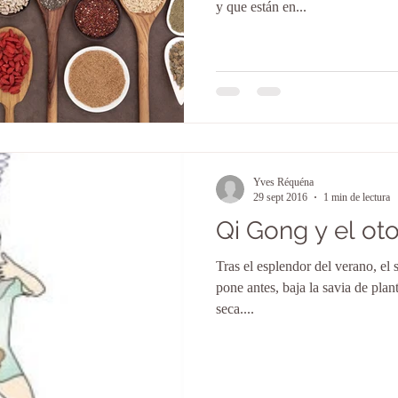
y que están en...
Yves Réquéna
29 sept 2016
1 min de lectura
Qi Gong y el ot
Tras el esplendor del verano, el s
pone antes, baja la savia de plant
seca....