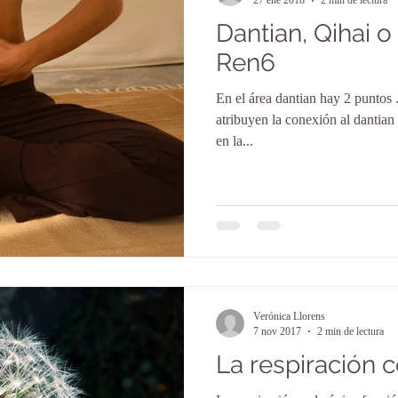
27 ene 2018
2 min de lectura
Dantian, Qihai 
Ren6
En el área dantian hay 2 puntos 
atribuyen la conexión al dantia
en la...
Verónica Llorens
7 nov 2017
2 min de lectura
La respiración