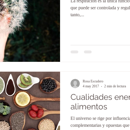
La respiración es la única funci
que puede ser controlada y regul
tanto,...
Rosa Escudero
4 may 2017
2 min de lectura
Cualidades ener
alimentos
El universo se rige por influenci
complementarias y opuestas que 