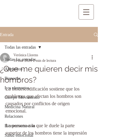
Entrada
Todas las entradas
Verónica Llorens
Todas las entradas
10 mar 2024
2 min de lectura
¿Que me quieren decir mis
Alimentos
hombros?
Bienestar
Los elementos
La biodescodificación sostiene que los 
problemas que afectan los hombros son 
Cuerpo Movimiento
causados por conflictos de origen 
Medicina Natural
emocional.
Relaciones
La persona a la que le duele la parte 
Bioneuroemoción
superior de los hombros tiene la impresión 
Salud emocional