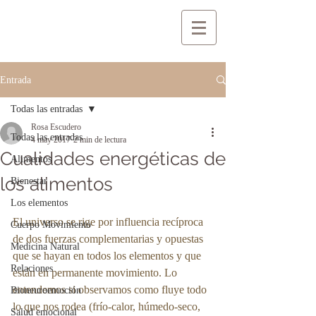
Entrada
Todas las entradas
Rosa Escudero
Todas las entradas
4 may 2017
2 min de lectura
Cualidades energéticas de
Alimentos
los alimentos
Bienestar
Los elementos
El universo se rige por influencia recíproca 
Cuerpo Movimiento
de dos fuerzas complementarias y opuestas 
Medicina Natural
que se hayan en todos los elementos y que 
Relaciones
están en permanente movimiento. Lo 
entendemos si observamos como fluye todo 
Bioneuroemoción
lo que nos rodea (frío-calor, húmedo-seco, 
Salud emocional