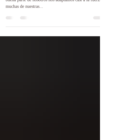
Podríamos decir, casi sin temor a equivocarnos, que una
buena parte de nosotros nos adaptamos casi a la fuerza a
muchas de nuestras...